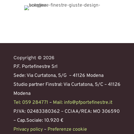
Copyright © 2026
P.F. Portefinestre Srl
Sede: Via Curtatona, 5/G – 41126 Modena
Studio partner Finstral: Via Curtatona, 5/C – 41126
Modena
Tel: 059 284771
–
Mail: info@pfportefinestre.it
P.IVA: 02483380362 – CCIAA/REA: MO 306590
– Cap.Sociale: 10.920 €
Privacy policy
–
Preferenze cookie