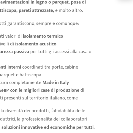
pavimentazioni in legno o parquet, posa di
ttiscopa, pareti attrezzate,
e molto altro.
dotti garantiscono, sempre e comunque:
ati valori di
isolamento termico
ivelli di
isolamento acustico
curezza passiva
per tutti gli accessi alla casa o
ti interni
coordinati tra porte, cabine
parquet e battiscopa
itura completamente
Made in Italy
IP con le migliori case di produzione
di
i presenti sul territorio italiano, come
la diversità dei prodotti, l’affidabilità delle
uttrici, la professionalità dei collaboratori
o
soluzioni innovative ed economiche per tutti.