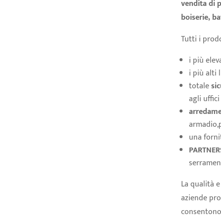
vendita di 
boiserie, ba
Tutti i pro
i più elev
i più alti l
totale
si
agli uffici
arredamen
armadio,
una forn
PARTNERSH
serrament
La qualità e 
aziende prod
consenton