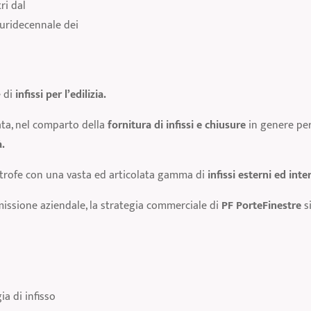
ri dal
luridecennale dei
 di
infissi per l’edilizia.
ata, nel comparto della
fornitura di infissi e chiusure
in genere per 
à.
itrofe con una vasta ed articolata gamma di
infissi esterni ed inter
missione aziendale, la strategia commerciale di
PF PorteFinestre
s
ia di infisso