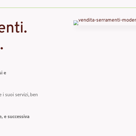
nti.
.
si e
e i suoi servizi, ben
e, e successiva